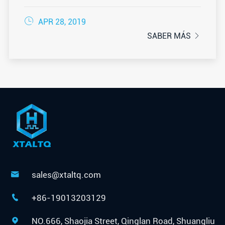

APR 28, 2019
SABER MÁS

sales@xtaltq.com

+86-19013203129

NO.666, Shaojia Street, Qinglan Road, Shuangliu
