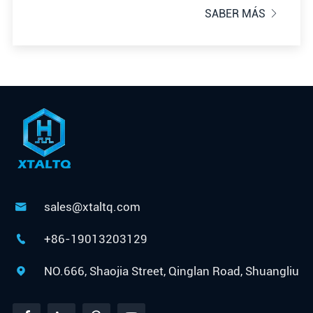
SABER MÁS

sales@xtaltq.com

+86-19013203129

NO.666, Shaojia Street, Qinglan Road, Shuangliu
