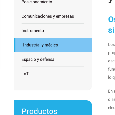
Posicionamiento
Comunicaciones y empresas
O
s
Instrumento
Los
Industrial y médico
pro
Espacio y defensa
ase
fun
LoT
lo 
En 
dis
ele
Productos