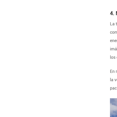
4. 
La 
com
ene
imá
los
En 
la 
pac