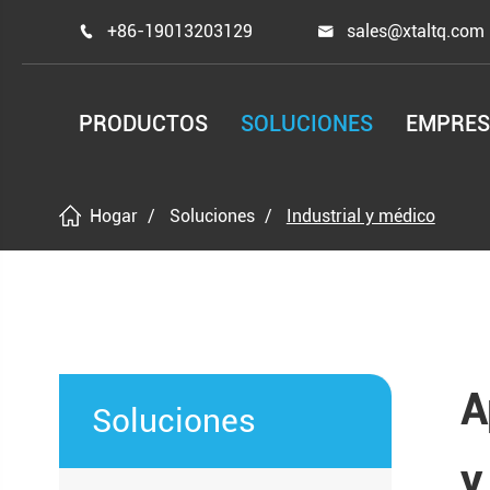
+86-19013203129
sales@xtaltq.com


PRODUCTOS
SOLUCIONES
EMPRE
Hogar
Soluciones
Industrial y médico
A
Soluciones
y