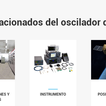
acionados del oscilador d
NES Y
INSTRUMENTO
POS
S