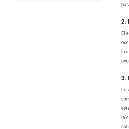
par
2. 
El 
osc
la 
ayu
3.
Los
com
est
la 
con