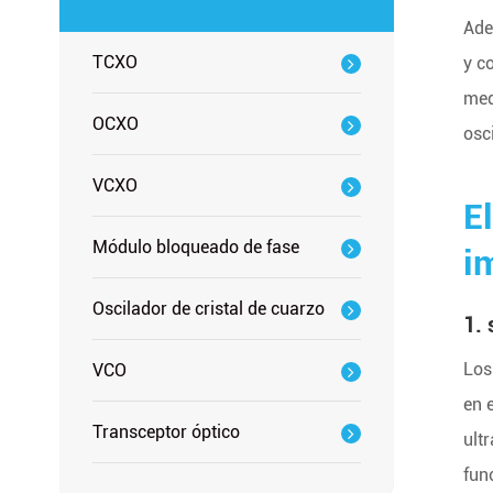
Ade
TCXO
y c
med
OCXO
osc
VCXO
E
Módulo bloqueado de fase
i
Oscilador de cristal de cuarzo
1. 
Los
VCO
en 
Transceptor óptico
ult
fun