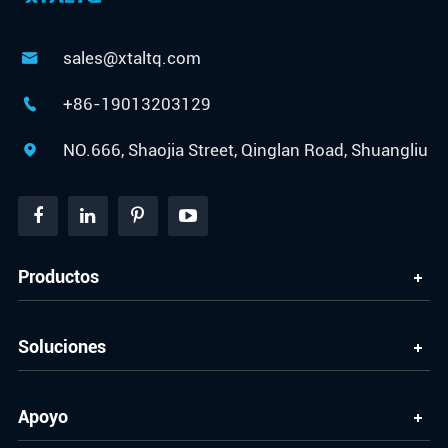
sales@xtaltq.com

+86-19013203129

NO.666, Shaojia Street, Qinglan Road, Shuangliu

Productos
Soluciones
Apoyo