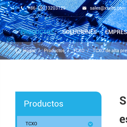
+86-19013203129
sales@xtaltq.com


PRODUCTOS
SOLUCIONES
EMPRE
Hogar
Productos
TCXO
TCXO de alta pre
S
Productos
e
TCXO