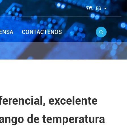

ES
ENSA
CONTÁCTENOS

erencial, excelente
rango de temperatura