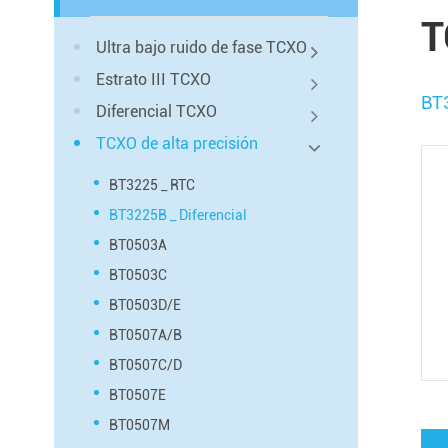
T
Ultra bajo ruido de fase TCXO
Estrato III TCXO
BT3
Diferencial TCXO
TCXO de alta precisión
BT3225 _ RTC
BT3225B _ Diferencial
BT0503A
BT0503C
BT0503D/E
BT0507A/B
BT0507C/D
BT0507E
BT0507M