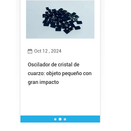
Oct 12 , 2024
Oct 10 ,
el
Oscilador de cristal de
Buenas no
cuarzo: objeto pequeño con
Technology
gran impacto
el título h
“Empresa
especializ
Provincial