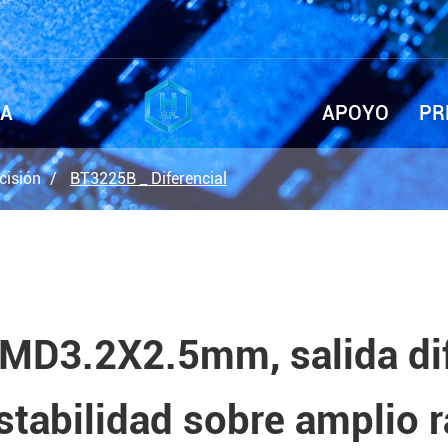
SA
APOYO
PR
cisión
BT3225B _ Diferencial
MD3.2X2.5mm, salida dif
stabilidad sobre amplio 