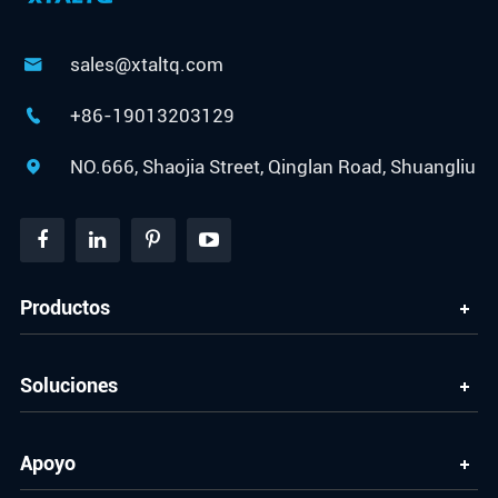
sales@xtaltq.com

+86-19013203129

NO.666, Shaojia Street, Qinglan Road, Shuangliu

Productos
Soluciones
Apoyo