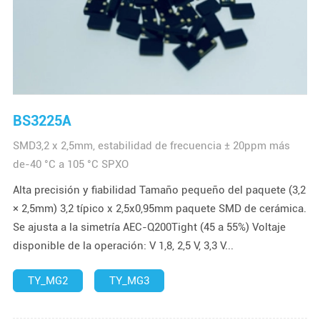
BS3225A
SMD3,2 x 2,5mm, estabilidad de frecuencia ± 20ppm más
de-40 °C a 105 °C SPXO
Alta precisión y fiabilidad Tamaño pequeño del paquete (3,2
× 2,5mm) 3,2 típico x 2,5x0,95mm paquete SMD de cerámica.
Se ajusta a la simetría AEC-Q200Tight (45 a 55%) Voltaje
disponible de la operación: V 1,8, 2,5 V, 3,3 V...
TY_MG2
TY_MG3