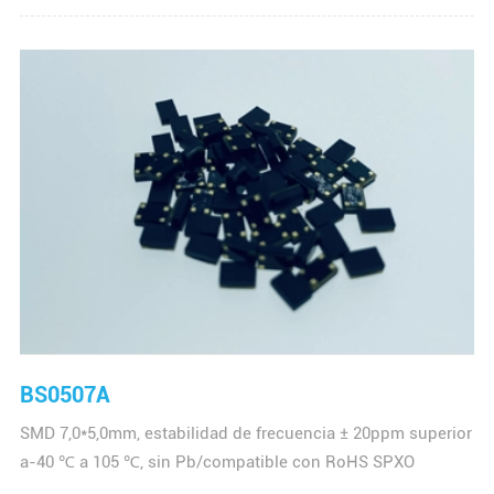
BS0507A
SMD 7,0*5,0mm, estabilidad de frecuencia ± 20ppm superior
a-40 ℃ a 105 ℃, sin Pb/compatible con RoHS SPXO