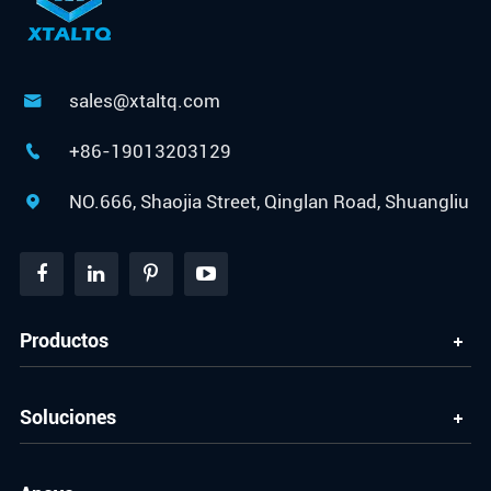
sales@xtaltq.com

+86-19013203129

NO.666, Shaojia Street, Qinglan Road, Shuangliu

Productos
Soluciones