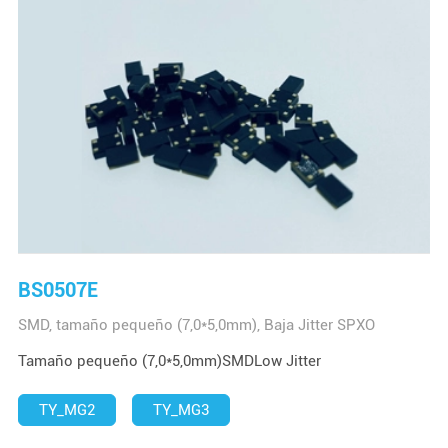
BS0507E
SMD, tamaño pequeño (7,0*5,0mm), Baja Jitter SPXO
Tamaño pequeño (7,0*5,0mm)SMDLow Jitter
TY_MG2
TY_MG3