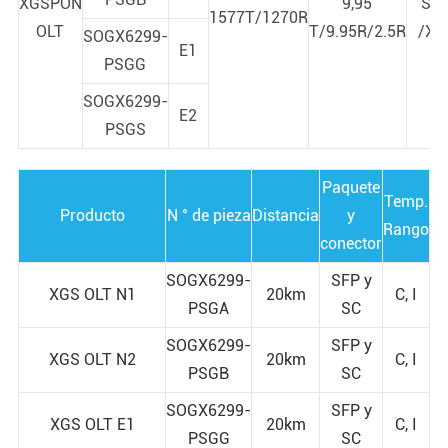
XGSPON
9,95
SF
1577T/1270R
OLT
T/9.95R/2.5R
/XF
SOGX6299-
E1
PSGG
SOGX6299-
E2
PSGS
Paquete
Temp.
Producto
N ° de pieza
Distancia
y
Rango
conector
SOGX6299-
SFP y
XGS OLT N1
20km
C, I
PSGA
SC
SOGX6299-
SFP y
XGS OLT N2
20km
C, I
PSGB
SC
SOGX6299-
SFP y
XGS OLT E1
20km
C, I
PSGG
SC