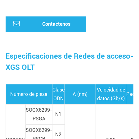
Contáctenos
Especificaciones de Redes de acceso-
XGS OLT
Clase
Velocidad de
Número de pieza
Λ (nm)
Paqu
ODN
datos (Gb/s)
SOGX6299-
N1
PSGA
SOGX6299-
N2
PSGB