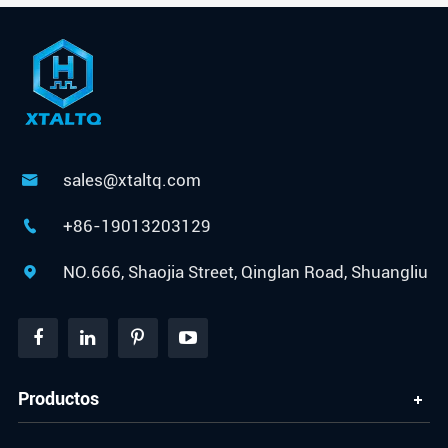
sales@xtaltq.com

+86-19013203129

NO.666, Shaojia Street, Qinglan Road, Shuangliu

Productos