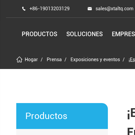
+86-19013203129
sales@xtaltq.com


PRODUCTOS
SOLUCIONES
EMPRE
Hogar
Prensa
Exposiciones y eventos
¡E
¡
Productos
E