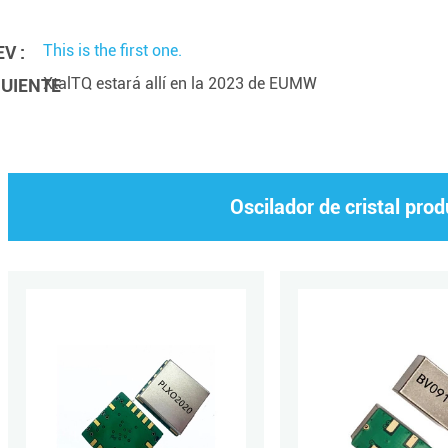
This is the first one.
V :
XtalTQ estará allí en la 2023 de EUMW
GUIENTE
Oscilador de cristal pro