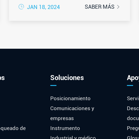
humedad

SABER MÁS
JAN 18, 2024

os
Soluciones
Apo
Posicionamiento
Serv
Comunicaciones y
Desc
empresas
doc
oqueado de
Instrumento
Preg
Industrial y médico
Glos