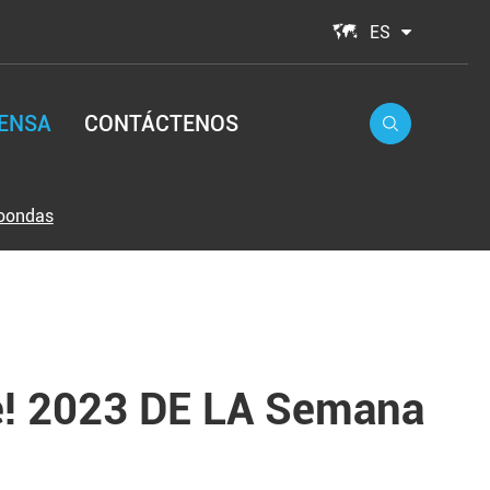

ES
ENSA
CONTÁCTENOS

roondas
e! 2023 DE LA Semana