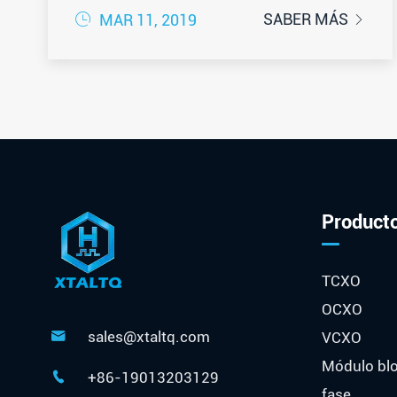

SABER MÁS
MAR 11, 2019

Product
TCXO
OCXO
sales@xtaltq.com
VCXO

Módulo bl
+86-19013203129

fase