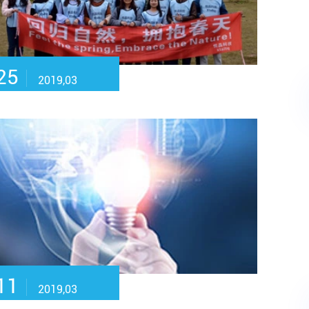
25
2019,03
11
2019,03