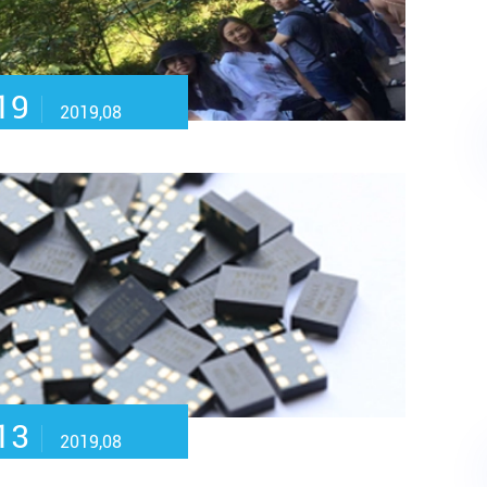
19
2019,08
13
2019,08