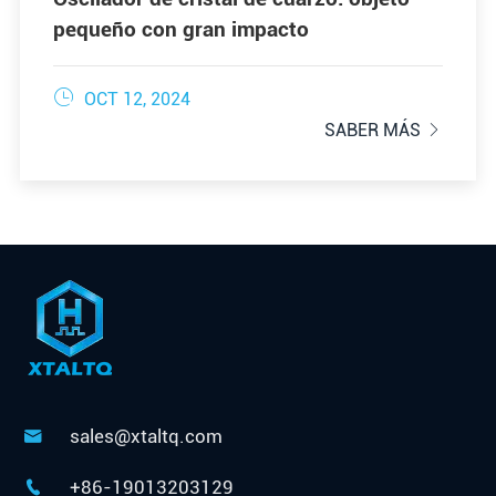
pequeño con gran impacto

OCT 12, 2024
SABER MÁS

sales@xtaltq.com

+86-19013203129
