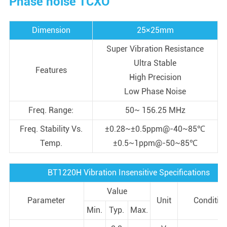
Phase noise TCXO
Dimension
25×25mm
Super Vibration Resistance
Ultra Stable
Features
High Precision
Low Phase Noise
Freq. Range:
50~ 156.25 MHz
Freq. Stability Vs.
±0.28~±0.5ppm@-40~85℃
Temp.
±0.5~1ppm@-50~85℃
BT1220H Vibration Insensitive Specifications
Value
Parameter
Unit
Conditio
Min.
Typ.
Max.