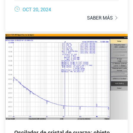

OCT 20, 2024
SABER MÁS

Oscilador de cristal de cuarzo: objeto