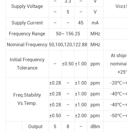
–
3.3
–
V
Supply Voltage
Vcc±5
–
5
–
V
Supply Current
–
–
45
mA
Frequency Range
50~ 156.25
MHz
Nominal Frequency
50,100,120,122.88
MHz
At shipme
Initial Frequency
–
±0.50
±1.00
ppm
nominal E
Tolerance
+25℃
±0.28
–
±1.00
ppm
-20℃~+7
±0.28
–
±1.00
ppm
-40℃~+7
Freq.Stability
Vs.Temp.
±0.28
–
±1.00
ppm
-40℃~+8
±0.50
–
±2.00
ppm
-50℃~+8
Output
5
8
–
dBm