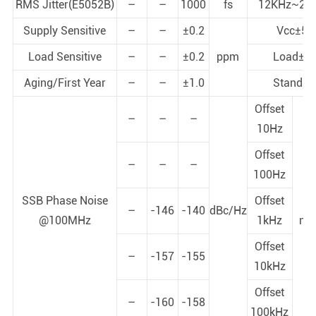
RMS Jitter(E5052B)
–
–
1000
fs
12KHz~20
Supply Sensitive
–
–
±0.2
Vcc±5
Load Sensitive
–
–
±0.2
ppm
Load±5
Aging/First Year
–
–
±1.0
Standar
Offset
–
–
–
10Hz
Offset
–
–
–
100Hz
St
SSB Phase Noise
Offset
p
–
-146
-140
dBc/Hz
@100MHz
1kHz
noi
+
Offset
–
-157
-155
10kHz
Offset
–
-160
-158
100kHz